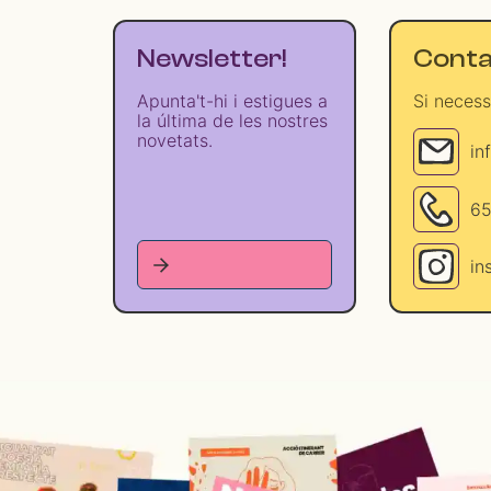
Newsletter!
Conta
Apunta't-hi i estigues a
Si necess
la última de les nostres
novetats.
in
65
in