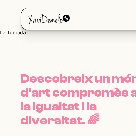
La Tornada
Descobreix un mó
d'art compromès
la igualtat i la
diversitat.
🌈