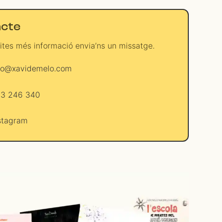
cte
ites més informació envia’ns un missatge.
fo@xavidemelo.com
3 246 340
stagram