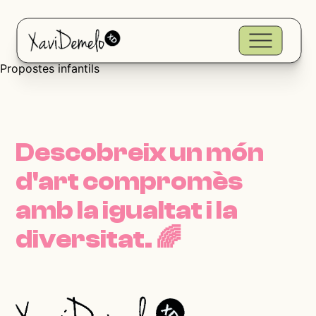
Propostes infantils
Descobreix un món
d'art compromès
amb la igualtat i la
diversitat.
🌈